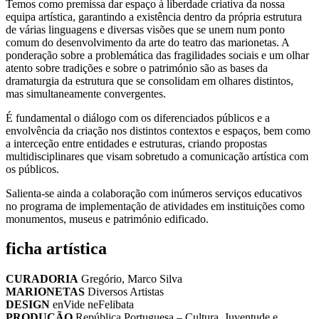
Temos como premissa dar espaço à liberdade criativa da nossa
equipa artística, garantindo a existência dentro da própria estrutura
de várias linguagens e diversas visões que se unem num ponto
comum do desenvolvimento da arte do teatro das marionetas. A
ponderação sobre a problemática das fragilidades sociais e um olhar
atento sobre tradições e sobre o património são as bases da
dramaturgia da estrutura que se consolidam em olhares distintos,
mas simultaneamente convergentes.
É fundamental o diálogo com os diferenciados públicos e a
envolvência da criação nos distintos contextos e espaços, bem como
a interceção entre entidades e estruturas, criando propostas
multidisciplinares que visam sobretudo a comunicação artística com
os públicos.
Salienta-se ainda a colaboração com inúmeros serviços educativos
no programa de implementação de atividades em instituições como
monumentos, museus e património edificado.
ficha artística
CURADORIA
Gregório, Marco Silva
MARIONETAS
Diversos Artistas
DESIGN
enVide neFelibata
PRODUÇÃO
República Portuguesa – Cultura, Juventude e