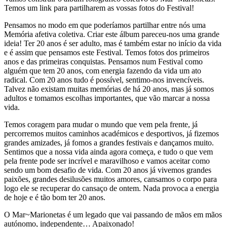
Temos um link para partilharem as vossas fotos do Festival!
Pensamos no modo em que poderíamos partilhar entre nós uma
Memória afetiva coletiva. Criar este álbum pareceu-nos uma grande
ideia! Ter 20 anos é ser adulto, mas é também estar no início da vida
e é assim que pensamos este Festival. Temos fotos dos primeiros
anos e das primeiras conquistas. Pensamos num Festival como
alguém que tem 20 anos, com energia fazendo da vida um ato
radical. Com 20 anos tudo é possível, sentimo-nos invencíveis.
Talvez não existam muitas memórias de há 20 anos, mas já somos
adultos e tomamos escolhas importantes, que vão marcar a nossa
vida.
Temos coragem para mudar o mundo que vem pela frente, já
percorremos muitos caminhos académicos e desportivos, já fizemos
grandes amizades, já fomos a grandes festivais e dançamos muito.
Sentimos que a nossa vida ainda agora começa, e tudo o que vem
pela frente pode ser incrível e maravilhoso e vamos aceitar como
sendo um bom desafio de vida. Com 20 anos já vivemos grandes
paixões, grandes desilusões muitos amores, cansamos o corpo para
logo ele se recuperar do cansaço de ontem. Nada provoca a energia
de hoje e é tão bom ter 20 anos.
O Mar~Marionetas é um legado que vai passando de mãos em mãos
autónomo, independente… Apaixonado!