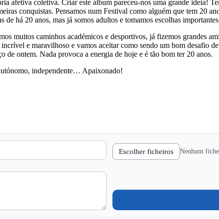
afetiva coletiva. Criar este álbum pareceu-nos uma grande ideia! Ter 2
rimeiras conquistas. Pensamos num Festival como alguém que tem 20 ano
as de há 20 anos, mas já somos adultos e tomamos escolhas importantes
os muitos caminhos académicos e desportivos, já fizemos grandes amiz
r incrível e maravilhoso e vamos aceitar como sendo um bom desafio de
ço de ontem. Nada provoca a energia de hoje e é tão bom ter 20 anos.
 autónomo, independente… Apaixonado!
Escolher ficheiros
Nenhum fichei